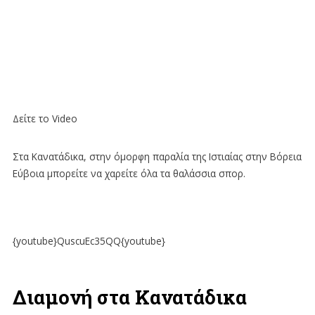
-
sidebar
module
class
suffix.
There
is
Δείτε το Video
also
a
Στα Κανατάδικα, στην όμορφη παραλία της Ιστιαίας στην Βόρεια
sidebar_bottom
Εύβοια μπορείτε να χαρείτε όλα τα θαλάσσια σπορ.
position
below
the
menu.
{youtube}QuscuEc35QQ{youtube}
Διαμονή στα Κανατάδικα
ΑΡΧΙΚΗ