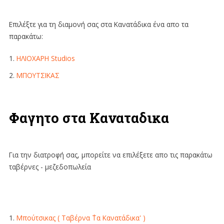
Επιχειρησεις
στα
Επιλέξτε για τη διαμονή σας στα Κανατάδικα ένα απο τα
Καναταδικα
παρακάτω:
PHOTO
GALLERY
1.
ΗΛΙΟΧΑΡΗ Studios
2.
ΜΠΟΥΤΣΙΚΑΣ
ΠΛΗΡΟΦΟΡΙΕΣ
Sample
Φαγητο στα Καναταδικα
Sidebar
Module
This
Για την διατροφή σας, μπορείτε να επιλέξετε απο τις παρακάτω
is
ταβέρνες - μεζεδοπωλεία
a
sample
module
published
1.
Μπούτσικας ( Ταβέρνα ΄Τα Κανατάδικα' )